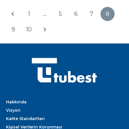
1
…
5
6
7
8
9
10
Hakkında
Vizyon
Kalite Standartları
Kişisel Verilerin Korunması