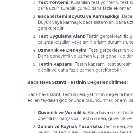
Test Yöntemi:
Kullanılan test yöntemi, test s
daha uzun sürebilir çünkü daha fazla ekipman v
Baca Sistemi Boyutu ve Karmaşıklığı:
Baca s
Büyük veya karmaşık baca sistemleri, daha uzu
gerektirebilir.
Test Uygulama Alanı:
Testin gerçekleştirildiği 
çalışma koşulları veya sınırlı erişim durumları, te
Uzmanlık ve Deneyim:
Testi gerçekleştiren k
Daha deneyimli ve uzman kişiler genellikle daha h
Testin Kapsamı:
Testin kapsamı, test süresini
olabilir ve daha fazla zaman gerektirebilir.
Baca Hava Sızıntı Testinin Değerlendirilmesi
Baca hava sızıntı testi süresi, yatırımın değerini bel
edilen faydaları göz önünde bulundurmak önemlidir
Güvenlik ve Verimlilik:
Baca hava sızıntı testl
önemli bir parçasıdır. Testin süresi, güvenlik ve
Zaman ve Kaynak Tasarrufu:
Test süresi, za
verimli bir test süreci, zaman ve kaynak tasarru