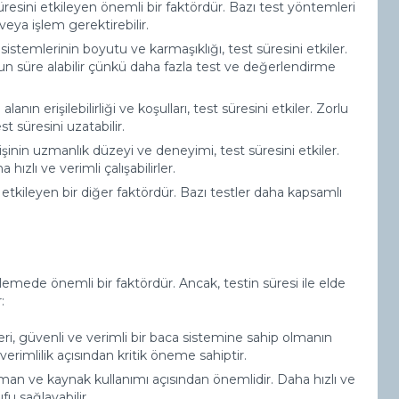
üresini etkileyen önemli bir faktördür. Bazı test yöntemleri
eya işlem gerektirebilir.
istemlerinin boyutu ve karmaşıklığı, test süresini etkiler.
n süre alabilir çünkü daha fazla test ve değerlendirme
alanın erişilebilirliği ve koşulları, test süresini etkiler. Zorlu
st süresini uzatabilir.
işinin uzmanlık düzeyi ve deneyimi, test süresini etkiler.
ızlı ve verimli çalışabilirler.
 etkileyen bir diğer faktördür. Bazı testler daha kapsamlı
irlemede önemli bir faktördür. Ancak, testin süresi ile elde
:
eri, güvenli ve verimli bir baca sistemine sahip olmanın
 verimlilik açısından kritik öneme sahiptir.
man ve kaynak kullanımı açısından önemlidir. Daha hızlı ve
fu sağlayabilir.