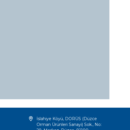
İslahiye Köyü, DORÜS (Düzce
Orman Ürünleri Sanayi) Sok., No: